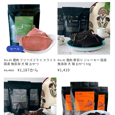
セール
No.45 鹿肉 フリーズドライ スライス
No.41 鹿肉 厚切り ジャーキー 国産
国産 無添加 犬 猫 おやつ
無添加 犬 猫 おやつ 50g
通
セ
¥1,187から
通
¥1,419
¥1,463
常
ー
常
価
ル
価
格
価
格
格