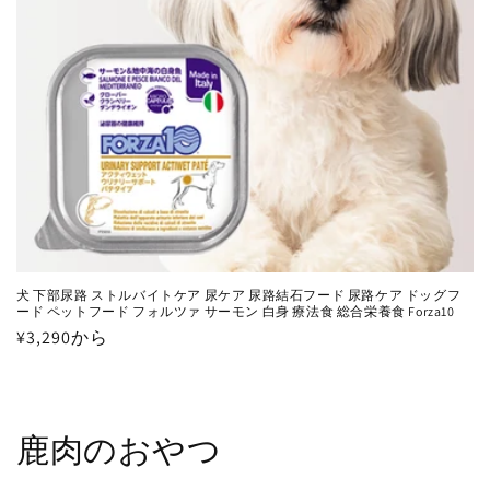
犬 下部尿路 ストルバイトケア 尿ケア 尿路結石フード 尿路ケア ドッグフ
ード ペットフード フォルツァ サーモン 白身 療法食 総合栄養食 Forza10
通
¥3,290から
常
価
格
鹿肉のおやつ