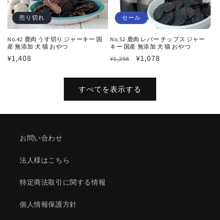
売り切れ
セール
No.42 鹿肉 うす切り ジャーキー 国
No.52 鹿肉 レバー チップス ジャー
産 無添加 犬 猫 おやつ
キー 国産 無添加 犬 猫 おやつ
通
¥1,408
通
セ
¥1,078
¥1,298
常
常
ー
価
価
ル
すべてを表示する
格
格
価
格
お問い合わせ
法人様はこちら
特定商法取引に関する情報
個人情報保護方針