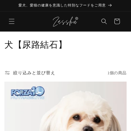
コンテ
愛犬、愛猫の健康を意識した特別なフードをご用意
ンツに
進む
カ
ー
ト
コ
犬【尿路結石】
レ
ク
絞り込みと並び替え
1個の商品
シ
ョ
ン
: