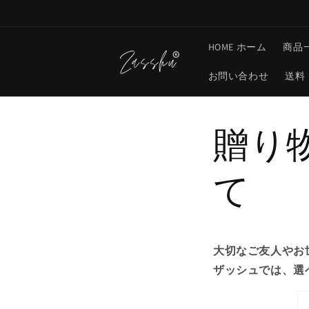
コンテ
ンツに
進む
HOME ホーム
商品
お問い合わせ
送料
贈り
て
大切なご友人やお
ザッシュでは、選