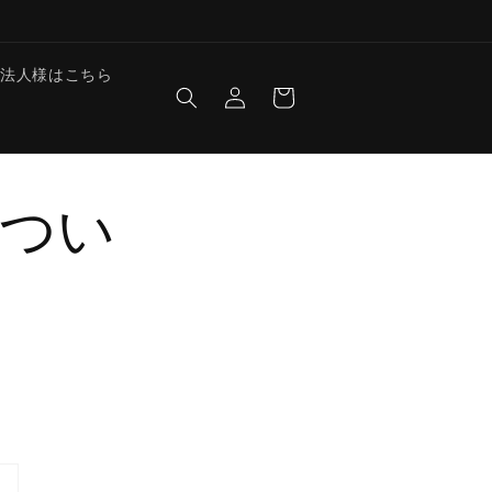
ロ
カ
法人様はこちら
グ
ー
イ
ト
ン
つい