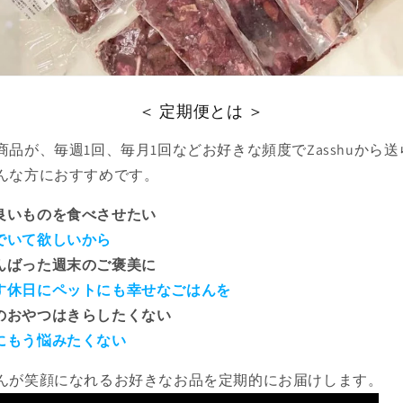
＜ 定期便とは ＞
品が、毎週1回、毎月1回などお好きな頻度でZasshuから
んな方におすすめです。
に良いものを食べさせたい
でいて欲しいから
がんばった週末のご褒美に
す休日にペットにも幸せなごはんを
りのおやつはきらしたくない
にもう悩みたくない
んが笑顔になれるお好きなお品を定期的にお届けします。