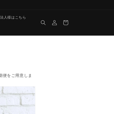
ロ
カ
法人様はこちら
グ
ー
イ
ト
ン
期便をご用意しま