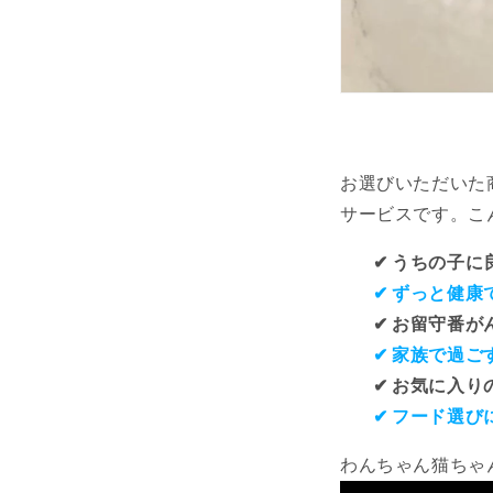
お選びいただいた商
サービスです。
こ
✔ うちの子
✔ ずっと健康
✔ お留守番
✔
家族で過ご
✔ お気に入
✔
フード選び
わんちゃん猫ちゃ