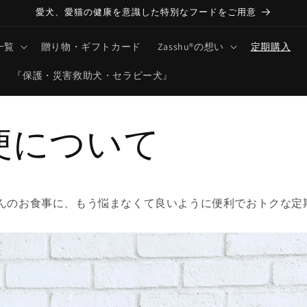
愛犬、愛猫の健康を意識した特別なフードをご用意
一覧
贈り物・ギフトカード
Zasshu®の想い
定期購入
『保護・災害救助犬・セラピー犬』
便について
んのお食事に、もう悩まなくて良いように便利でおトクな定