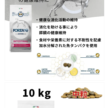
ァ
ァ
犬
犬
用
用
下
下
痢
痢
止
止
め
め
お
お
な
な
か
か
シ
シ
ニ
ニ
ア
ア
療
療
養
養
食
食
ウ
ウ
ェ
ェ
ッ
ッ