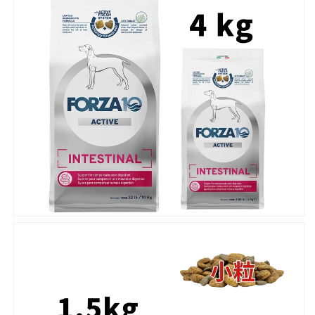
ト
ト
ド
ド
ラ
ラ
イ
イ
ド
ド
ッ
ッ
グ
グ
フ
フ
ー
ー
ド
ド
Forza10
Forza10
の
の
数
数
量
量
を
を
減
増
ら
や
す
す