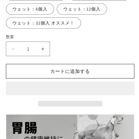
ウェット：6個入
ウェット：12個入
ウェット：32個入 オススメ！
数量
犬
犬
胃
胃
腸
腸
カートに追加する
ケ
ケ
ア
ア
療
療
法
法
食
食
フ
フ
ォ
ォ
ル
ル
ツ
ツ