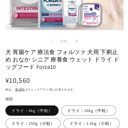
モ
ー
の
1
/
11
ダ
ル
犬 胃腸ケア 療法食 フォルツァ 犬用 下痢止
で
メ
め おなか シニア 療養食 ウェット ドライ ド
デ
ッグフード Forza10
ィ
ア
通
¥10,560
(1)
(2
を
常
開
税込。
配送料
はチェックアウト時に計算されます。
価
く
格
種類
ドライ：4kg（中粒）
ドライ：10kg（中粒）
ドライ：250g（小粒）
ドライ：1.5kg（小粒）