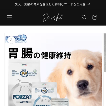
コンテ
愛犬、愛猫の健康を意識した特別なフードをご用意
ンツに
進む
カ
ー
ト
商品情
報にス
キップ