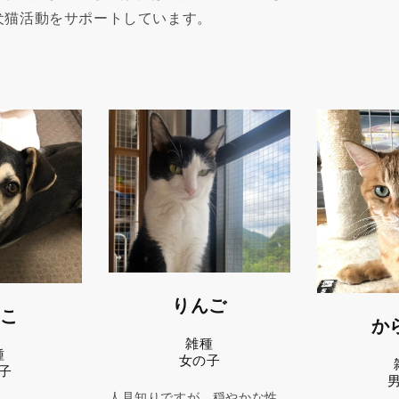
護犬猫活動をサポートしています。
りんご
じこ
か
雑種
種
女の子
子
人見知りですが、穏やかな性