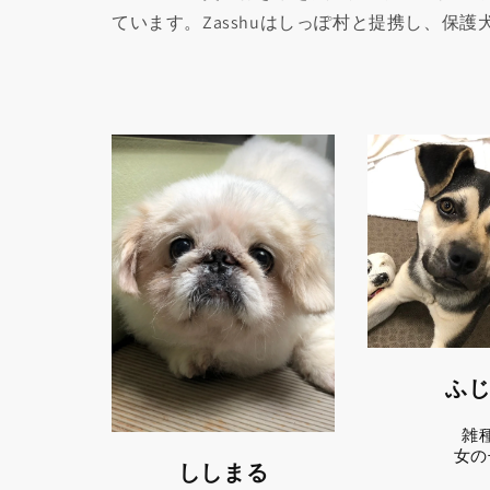
ています。Zasshuはしっぽ村と提携し、保
ふ
雑
女の
ししまる