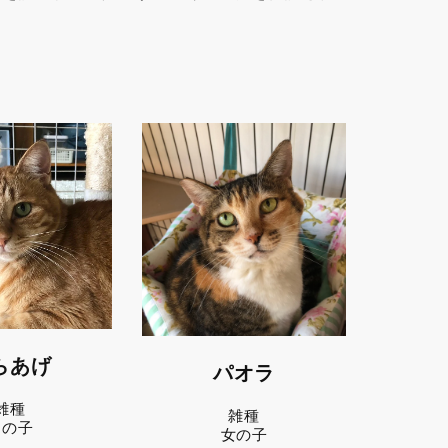
らあげ
パオラ
雑種
雑種
男の子
女の子