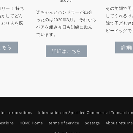
その笑顔で周
リー！ 持ち
楽ちゃんとハンドラーが出会
してくれるけ
活かしてどん
ったのは2020年3月。 それから
院で子ども達
まわり人を探
ペアを組み今日も訓練に励ん
ピードッグで
でいます。
詳細
こちら
詳細はこちら
 for corporations
Information on Specified Commercial Transactio
estions
HOME Home
terms of service
postage
About returns