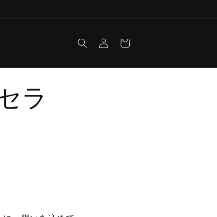
Log
Cart
in
セラ