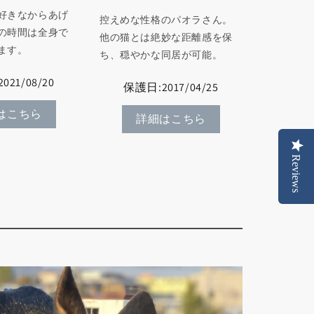
好きなからあげ
控えめな性格のパオラさん。
の時間は全身で
他の猫とは絶妙な距離感を保
ます。
ち、穏やかな同居が可能。
021/08/20
保護日:2017/04/25
はこちら
詳細はこちら
Reviews