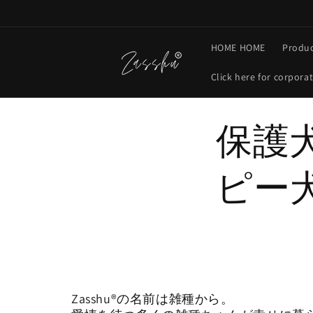
Skip to
content
HOME HOME
Produc
Click here for corpora
保護
ピー
Zasshu®の名前は雑種から。