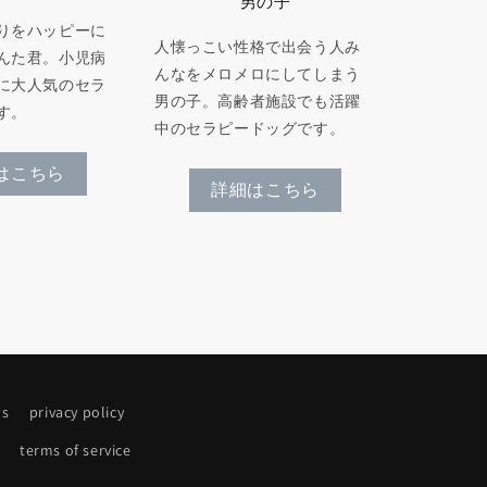
男の子
りをハッピーに
人懐っこい性格で出会う人み
んた君。小児病
んなをメロメロにしてしまう
に大人気のセラ
男の子。高齢者施設でも活躍
す。
中のセラピードッグです。
はこちら
詳細はこちら
ns
privacy policy
terms of service