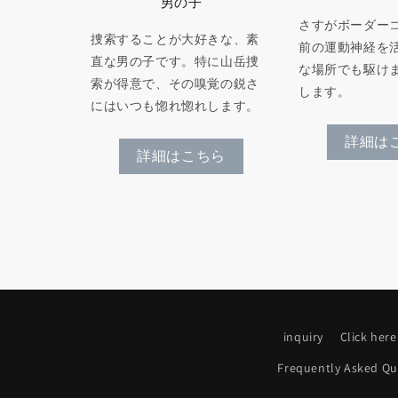
男の子
さすがボーダーコ
捜索することが大好きな、素
前の運動神経を
直な男の子です。特に山岳捜
な場所でも駆け
索が得意で、その嗅覚の鋭さ
します。
にはいつも惚れ惚れします。
詳細は
詳細はこちら
inquiry
Click here
Frequently Asked Qu