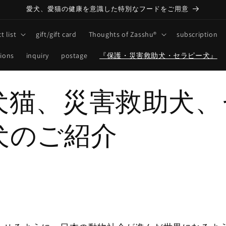
愛犬、愛猫の健康を意識した特別なフードをご用意
t list
gift/gift card
Thoughts of Zasshu®
subscription
tions
inquiry
postage
『保護・災害救助犬・セラピー犬』
犬猫、災害救助犬、
犬のご紹介