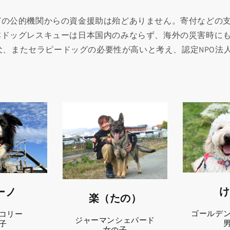
どの公的機関からの資金援助は殆どありません。寄付などの
本ドッグレスキューは日本国内のみならず、海外の災害時に
助犬、またセラピードッグの必要性が高いと考え、認定NPO
け
ーノ
楽（たの）
ゴールデ
コリー
ジャーマンシェパード
子
女の子