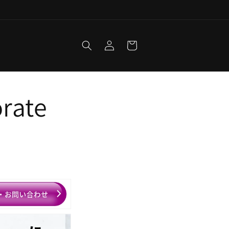
Log
Cart
in
rate