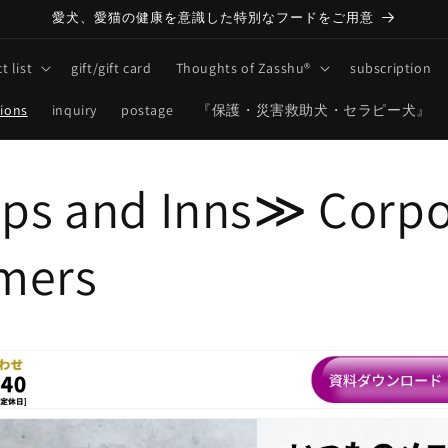
愛犬、愛猫の健康を意識した特別なフードをご用意
t list
gift/gift card
Thoughts of Zasshu®
subscription
tions
inquiry
postage
『保護・災害救助犬・セラピー犬』
s and Inns≫ Corpo
mers