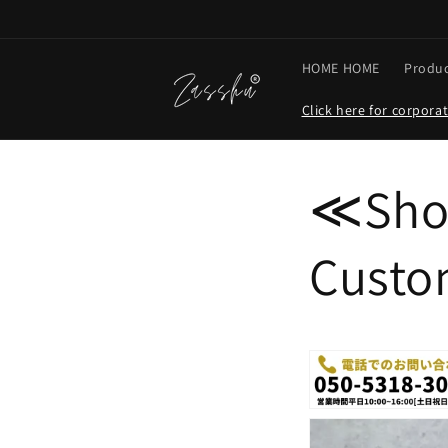
Skip to
content
HOME HOME
Produc
Click here for corpora
≪Shop
Custo