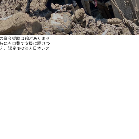
の資金援助は殆どありませ
時にも自費で支援に駆けつ
え、認定NPO法人日本レス