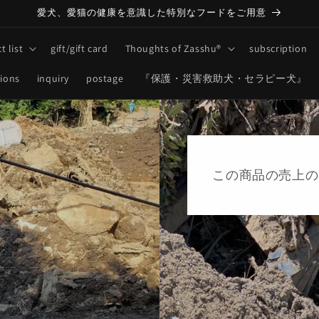
愛犬、愛猫の健康を意識した特別なフードをご用意
t list
gift/gift card
Thoughts of Zasshu®
subscription
tions
inquiry
postage
『保護・災害救助犬・セラピー犬』
この商品の売上の