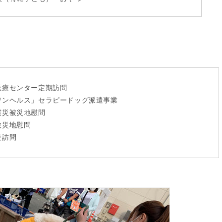
医療センター定期訪問
ワンヘルス」セラピードッグ派遣事業
震災被災地慰問
被災地慰問
設訪問