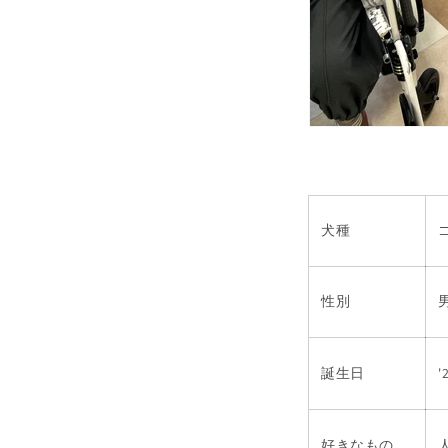
犬種
性別
誕生日
'
好きなもの