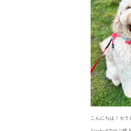
こんにちは！セラ
Zasshu
®での
ご購