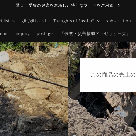
愛犬、愛猫の健康を意識した特別なフードをご用意
t list
gift/gift card
Thoughts of Zasshu®
subscription
tions
inquiry
postage
『保護・災害救助犬・セラピー犬』
この商品の売上の