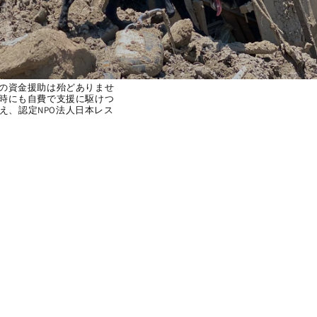
の資金援助は殆どありませ
時にも自費で支援に駆けつ
え、認定NPO法人日本レス